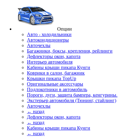
Опции
Авто - холодильники
Автокондиционеры
Авточехлы
Багажники, боксы, крепления, рейлинги
Дефлекторы окон, капота
Интерьер автомобиля
Кабины крыши пикапа Кунги
Коврики в салон, багажник
Крышки пикапа TopUp
Оригинальные аксессуары
Подлокотники в автомобиль
Пороги, дуги, защита бампера, кенгурины.
Экстерьер автомобиля (Тюнинг, стайлинг)
Авточехлы
← назад
Дефлекторы окон, капота
← назад
Кабины крыши пикапа Кунги
← назад