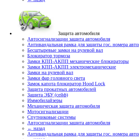
Защита автомобиля
Автосигнализации защита автомобиля
Антивандальная рамка для защиты гос. номера авт
Бесштыревые замки на рулевой вал
Блокиратор тормоза
Замки КПП-АКПП механические блокираторы
Замки КПП-АКПП электромеханические
Замки на рулевой вал
Замки фар головного света
Замок капота блокиратор Hood Lock
Защита прокатных автомобилей
Защита ЭБУ (сейф)
Иммобилайзеры
Механическая защита автомобиля
Мотосигнализации
Спутниковые системы
Автосигнализации защита автомобиля
← назад
Антивандальная рамка для защиты гос. номера авт