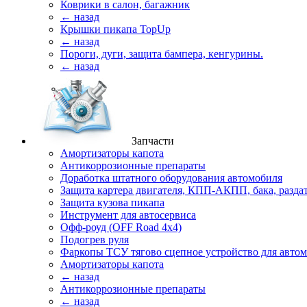
Коврики в салон, багажник
← назад
Крышки пикапа TopUp
← назад
Пороги, дуги, защита бампера, кенгурины.
← назад
Запчасти
Амортизаторы капота
Антикоррозионные препараты
Доработка штатного оборудования автомобиля
Защита картера двигателя, КПП-АКПП, бака, разда
Защита кузова пикапа
Инструмент для автосервиса
Офф-роуд (OFF Road 4x4)
Подогрев руля
Фаркопы ТСУ тягово сцепное устройство для авто
Амортизаторы капота
← назад
Антикоррозионные препараты
← назад