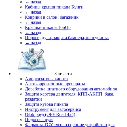
← назад
Кабины крыши пикапа Кунги
← назад
Коврики в салон, багажник
← назад
Крышки пикапа TopUp
← назад
Пороги, дуги, защита бампера, кенгурины.
← назад
Запчасти
Амортизаторы капота
Антикоррозионные препараты
Доработка штатного оборудования автомобиля
Защита картера двигателя, КПП-АКПП, бака,
раздатки
Защита кузова пикапа
Инструмент для автосервиса
Офф-роуд (OFF Road 4x4)
Подогрев руля
Фаркопы ТСУ тягово сцепное устройство для