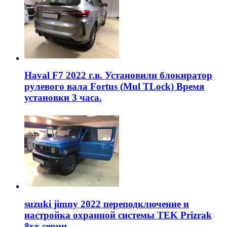
Haval F7 2022 г.в. Установили блокиратор
рулевого вала Fortus (Mul TLock) Время
установки 3 часа.
suzuki jimny 2022 переподключение и
настройка охранной системы TEK Prizrak
8xx серии