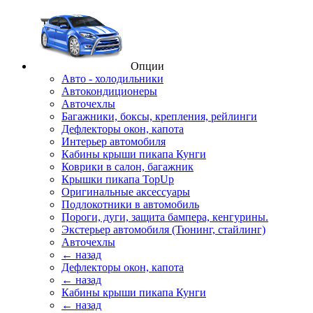
Опции
Авто - холодильники
Автокондиционеры
Авточехлы
Багажники, боксы, крепления, рейлинги
Дефлекторы окон, капота
Интерьер автомобиля
Кабины крыши пикапа Кунги
Коврики в салон, багажник
Крышки пикапа TopUp
Оригинальные аксессуары
Подлокотники в автомобиль
Пороги, дуги, защита бампера, кенгурины.
Экстерьер автомобиля (Тюнинг, стайлинг)
Авточехлы
← назад
Дефлекторы окон, капота
← назад
Кабины крыши пикапа Кунги
← назад