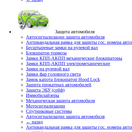
Защита автомобиля
Автосигнализации защита автомобиля
Антивандальная рамка для защиты гос. номера авт
Бесштыревые замки на рулевой вал
Блокиратор тормоза
Замки КПП-АКПП механические блокираторы
Замки КПП-АКПП электромеханические
Замки на рулевой вал
Замки фар головного света
Замок капота блокиратор Hood Lock
Защита прокатных автомобилей
Защита ЭБУ (сейф)
Иммобилайзеры
Механическая защита автомобиля
Мотосигнализации
Спутниковые системы
Автосигнализации защита автомобиля
← назад
Антивандальная рамка для защиты гос. номера авт