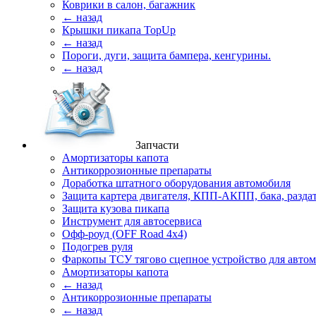
Коврики в салон, багажник
← назад
Крышки пикапа TopUp
← назад
Пороги, дуги, защита бампера, кенгурины.
← назад
Запчасти
Амортизаторы капота
Антикоррозионные препараты
Доработка штатного оборудования автомобиля
Защита картера двигателя, КПП-АКПП, бака, разда
Защита кузова пикапа
Инструмент для автосервиса
Офф-роуд (OFF Road 4x4)
Подогрев руля
Фаркопы ТСУ тягово сцепное устройство для авто
Амортизаторы капота
← назад
Антикоррозионные препараты
← назад